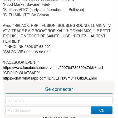
*Food Market Savane* FdeF
*Stations VITO* (kerlys, châteauboeuf , Bellevue)
*BLEU MINUTE* Cc Génipa
Avec *BBLACK. RBR , FUSION, SOUSLEGROUND, LUMINA TV
ATV, TRACE FM GROOVTROPIKAL* *HOOKAH MQ*, *LE PETIT
EXQUIS, LE VERGER DE SAINTE LUCE* *DEUTZ, LAURENT
PERRIER*
*INFOLINE 0696 07 63 90*
*SALON VIP 0696 05 58 67*
*FACEBOOK EVENT*
https://www.facebook.com/events/2227847393924763/?ti=cl
*GROUP WHATSAPP*
https://chat.whatsapp.com/IDrGEFRX9m34PGfbDUZnog
Se connecter
Ok
Mot de passe oublié ?