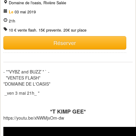
Domaine de l'oasis, Rivière Salée
Le
03 mai 2019
21h
10 € vente flash. 15€ prevente. 20€ sur place
Réserver
- **VYBZ and BUZZ`* ` -
*VENTES FLASH*
*DOMAINE DE L'OASIS*
_ven 3 mai 21h_ "
*T KIMP GEE*
https://youtu.be/xNWMjxOm-dw