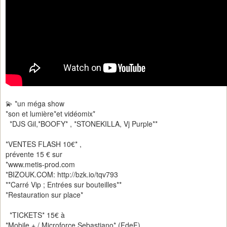
💫 *un méga show
*son et lumière*et vidéomix*
*DJS Gil,*BOOFY* , *STONEKILLA, Vj Purple**
*VENTES FLASH 10€* ,
prévente 15 € sur
*www.metis-prod.com
*BIZOUK.COM: http://bzk.io/tqv793
**Carré Vip ; Entrées sur bouteilles**
*Restauration sur place*
*TICKETS* 15€ à
*Mobile + / Microforce Sebastiano* (FdeF),