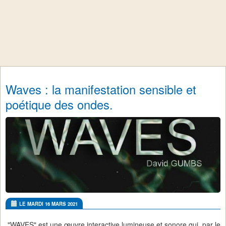
Waves : la manifestation sensible et
poétique des ondes.
LE MARDI 16 MARS 2021
"WAVES" est une œuvre interactive lumineuse et sonore qui, par le