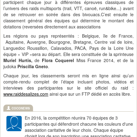
participent chaque jour à différentes épreuves classiques de
l’univers des raids multisports (trail, VTT, canoë, run&bike...) avant
de se retrouver en soirée dans des bivouacs.C’est ensuite le
classement général des équipes qui détermine le montant des
dotations (reversées directement aux associations
Les régions ou pays représentés : Belgique, île de France,
Aquitaine, Auvergne, Bourgogne, Bretagne, Centre val de loire,
Languedoc Roussillon, Calavados, PACA, Pays de la Loire Une
équipe « VIP »sera au départ. Elle sera constituée de la sprinteuse
Muriel Hurtis,
de
Flora Coquerel
Miss France 2014, et de la
judoka
Priscilla Gneto
.
Chaque jour, les classements seront mis en ligne ainsi qu’un
compte-rendu complet de l’étape incluant photos, vidéos et
interviews des participantes sur le site officiel du raid :
www.raiddesalizes.com
ainsi que sur un FTP dédié en accès libre.
COCONEWS
En 2016, la compétition réunira 70 équipes de 3
participantes qui défendront chacune les couleurs d'une
association caritative de leur choix. Chaque équipe
choisit lors de son inscription une association caritative