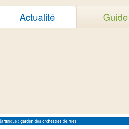
Actualité
Guide
artinique : garden des orchestres de rues